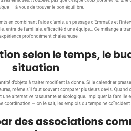
auses éthiques.
N’oubliez pas que chaque choix porte en lui un
tique
— à vous de trouver le bon équilibre.
ents en combinant l’aide d’amis, un passage d’Emmaüs et l’inter
e, entraide familiale, efficacité d’une équipe… Ce mélange a tr
expérience profondément chaleureuse.
tion selon le temps, le bu
situation
ntité d’objets à traiter modifient la donne. Si le calendrier press
heures, même s’il faut souvent comparer plusieurs devis. Quand 
t une alternative rassurante et écologique. Impliquer la famille et
e coordination — on le sait, les emplois du temps ne coïncident 
 par des associations c