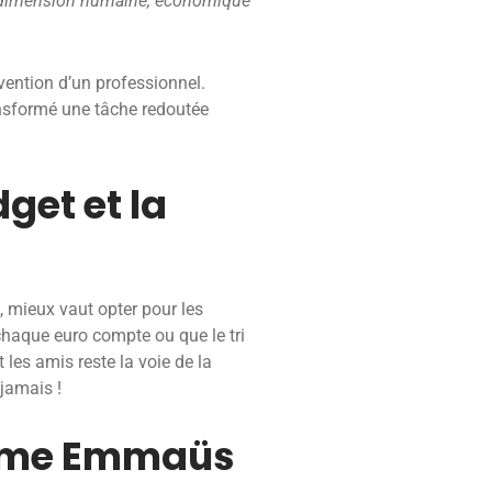
e dimension humaine, économique
vention d’un professionnel.
ansformé une tâche redoutée
dget et la
e, mieux vaut opter pour les
chaque euro compte ou que le tri
 les amis reste la voie de la
jamais !
omme Emmaüs