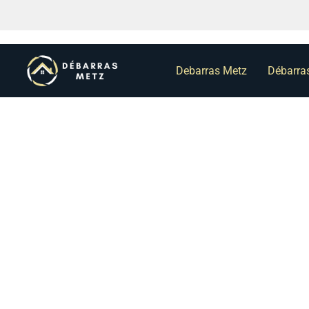
Debarras Metz
Débarra
Vider une mai
commencer p
et 