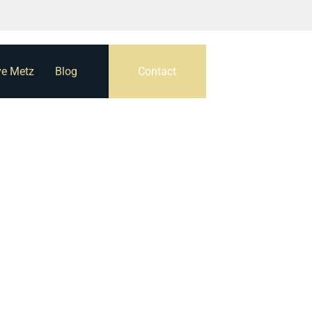
ve Metz
Blog
Contact
s par où
u temps