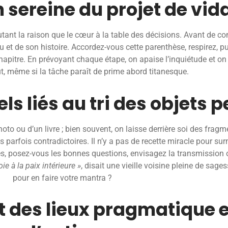
 sereine du projet de vid
autant la raison que le cœur à la table des décisions. Avant de com
et de son histoire. Accordez-vous cette parenthèse, respirez, pui
apitre. En prévoyant chaque étape, on apaise l’inquiétude et on 
t, même si la tâche paraît de prime abord titanesque.
s liés au tri des objets 
to ou d’un livre ; bien souvent, on laisse derrière soi des fragm
ns parfois contradictoires. Il n’y a pas de recette miracle pour s
es, posez-vous les bonnes questions, envisagez la transmission ou
ie à la paix intérieure »
, disait une vieille voisine pleine de sag
pour en faire votre mantra ?
t des lieux pragmatique e