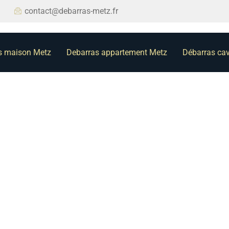
contact@debarras-metz.fr
s maison Metz
Debarras appartement Metz
Débarras ca
son sans stres
our gagner d
de la sérénité